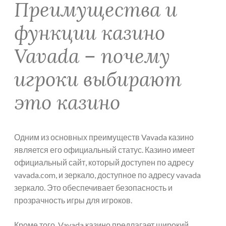
Преимущества и
функции казино
Vavada – почему
игроки выбирают
это казино
Одним из основных преимуществ Vavada казино
является его официальный статус. Казино имеет
официальный сайт, который доступен по адресу
vavada.com, и зеркало, доступное по адресу vavada
зеркало. Это обеспечивает безопасность и
прозрачность игры для игроков.
Кроме того, Vavada казино предлагает широкий