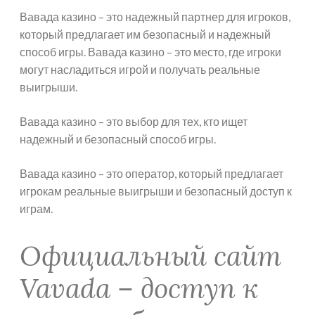
Вавада казино – это надежный партнер для игроков,
который предлагает им безопасный и надежный
способ игры. Вавада казино – это место, где игроки
могут насладиться игрой и получать реальные
выигрыши.
Вавада казино – это выбор для тех, кто ищет
надежный и безопасный способ игры.
Вавада казино – это оператор, который предлагает
игрокам реальные выигрыши и безопасный доступ к
играм.
Официальный сайт
Vavada – доступ к