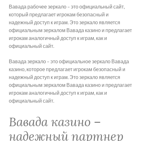
Вавада рабочее зеркало – это официальный сайт,
который предлагает игрокам безопасный и
надежный доступ к играм. Это зеркало является
официальным зеркалом Вавада казино и предлагает
игрокам аналогичный доступ к играм, как и
официальный сайт.
Вавада зеркало – это официальное зеркало Вавада
казино, которое предлагает игрокам безопасный и
надежный доступ к играм. Это зеркало является
официальным зеркалом Вавада казино и предлагает
игрокам аналогичный доступ к играм, как и
официальный сайт.
Вавада казино –
надежный партнер