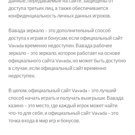
данные, передаваемые на сайте, защищены от
доступа третьих лиц, а также обеспечивается
конфиденциальность личных данных игроков.
Вавада зеркало – это дополнительный способ
доступа к играм и бонусам, если официальный сайт
Vavada временно недоступен. Вавада рабочее
зеркало – это зеркало, которое работает на основе
официального сайта Vavada, но может быть доступно
в случае, если официальный сайт временно
недоступен.
В целом, официальный сайт Vavada – это лучший
способ начать играть и получать выигрыши. Вавада
казино – это место, где каждый игрок может найти
что-то для себя, и официальный сайт Vavada – это
точка входа в мир игр и бонусов.